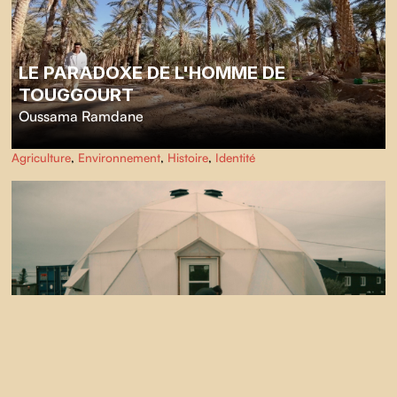
LE PARADOXE DE L'HOMME DE
TOUGGOURT
Oussama Ramdane
Agriculture
,
Environnement
,
Histoire
,
Identité
GROWING TOGETHER : A JOURNEY IN
AGRICULTURE
Adam Koperqualuk
,
Preston Sam