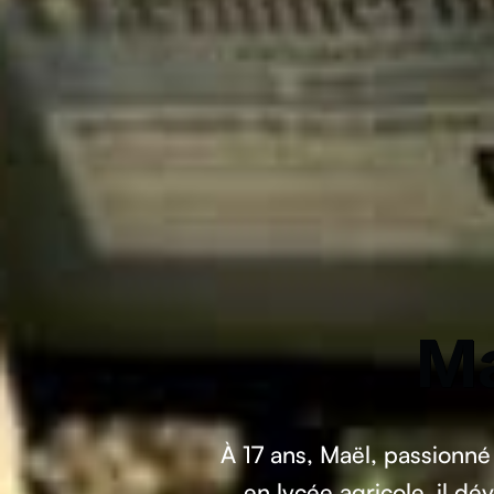
Ma
À 17 ans, Maël, passionn
en lycée agricole, il d