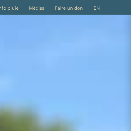
nfo pluie
Médias
Faire un don
EN