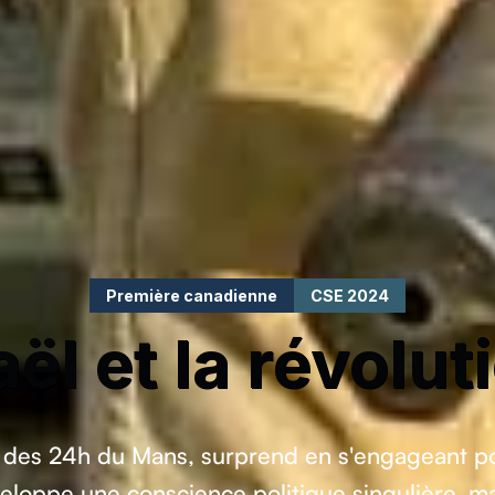
Première canadienne
CSE 2024
ël et la révolut
é des 24h du Mans, surprend en s'engageant po
éveloppe une conscience politique singulière, ma