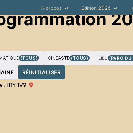
À propos
Édition 2026
I
ogrammation 2
MATIQUE
(TOUS)
CINÉASTE
(TOUS)
LIEU
(PARC DU
MAINE
RÉINITIALISER
al, H1Y 1V9