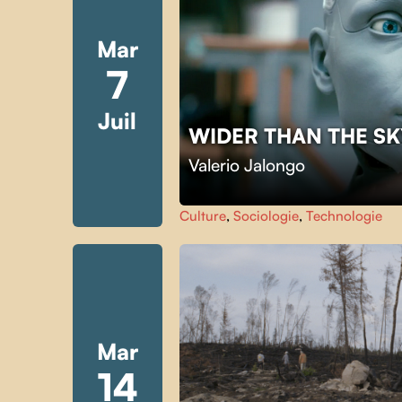
Mar
7
Juil
WIDER THAN THE S
Valerio Jalongo
Culture
,
Sociologie
,
Technologie
Mar
14