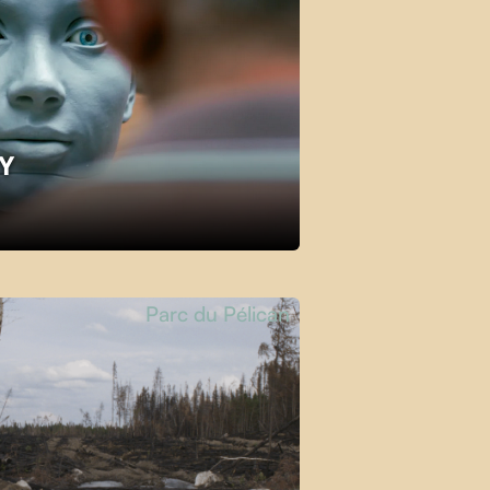
KY
Parc du Pélican