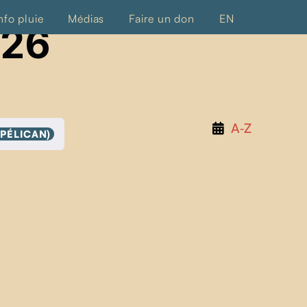
nfo pluie
Médias
Faire un don
EN
026
A‑Z
 PÉLICAN)