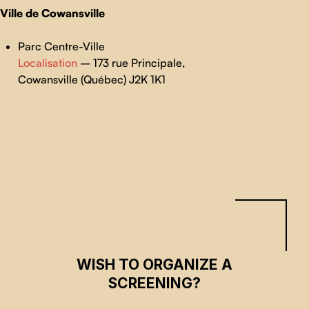
Ville de Cowansville
Parc Centre-Ville
Localisation
– 173 rue Principale,
Cowansville (Québec) J2K 1K1
Skip back to main navigation
WISH TO ORGANIZE A
SCREENING?