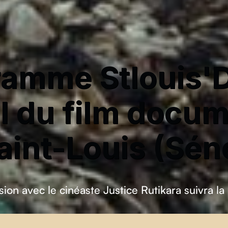
amme Stlouis'D
al du film docum
aint-Louis (Sén
ion avec le cinéaste Justice Rutikara suivra la