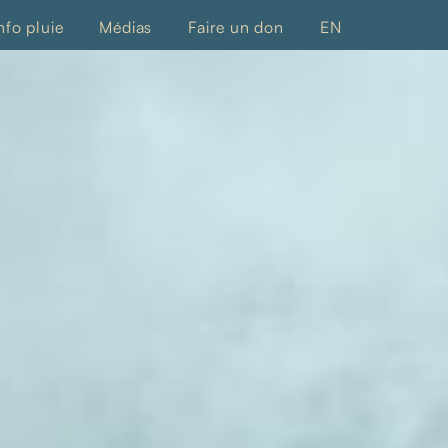
nfo pluie
Médias
Faire un don
EN