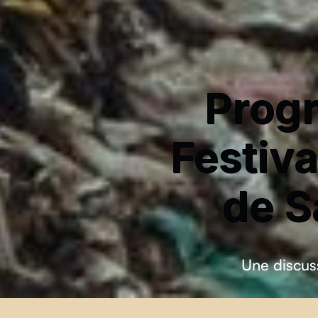
Progr
Festiv
de S
Une discuss