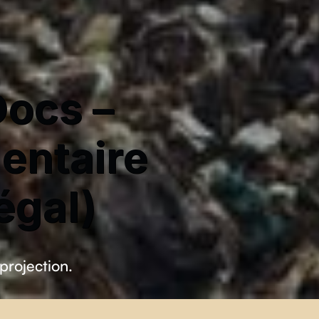
ocs –
entaire
égal)
 projection.