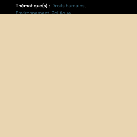
Thématique(s) :
Droits humains
,
Environnement
,
Politique
FICHE
RÉALISATION |
Kantarama Gahigiri
ANNÉE |
2023
PAYS |
Rwanda
,
Suisse
DURÉE |
10 minutes
V.O. |
anglaise
,
swahili
S.-T. |
Français
IMAGE
| Daniel Bleuer
SON
| Eugène Safali
MONTAGE
| Jules Claude Gisler