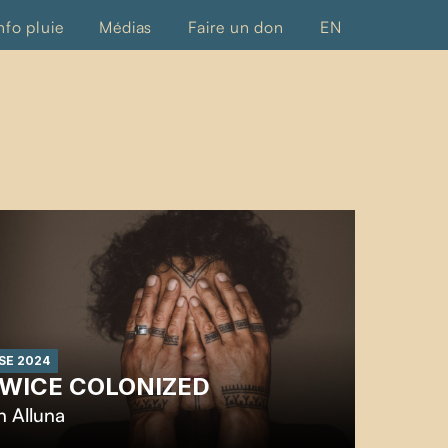
nfo pluie
Médias
Faire un don
EN
SE 2024
WICE COLONIZED
n Alluna