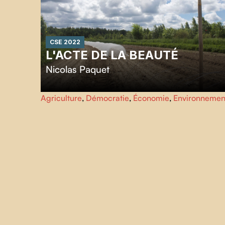
CSE 2022
L'ACTE DE LA BEAUTÉ
Nicolas Paquet
Camouflée au cœur des monts du Bic, dans ce territoire
Agriculture
,
Démocratie
,
Économie
,
Environnemen
que l’on nomme le Bas-du-Fleuve, se cache une
communauté d’esprits, des esprits audacieux qui prennen
racines. Cette « Sageterre », c’est l’œuvre de Jean
Bédard, écrivain, philosophe, travailleur social et surtout
paysan.