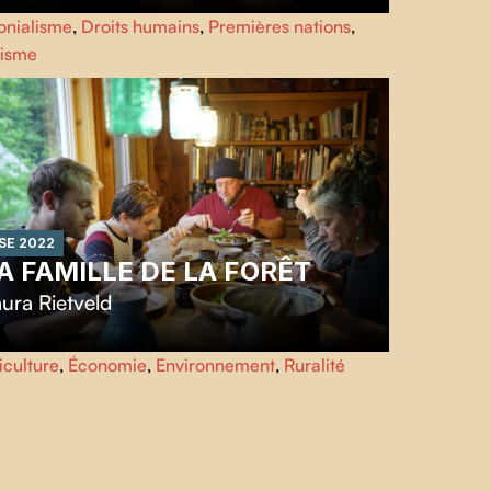
ju Peter entreprend une quête pour retrouver sa
onialisme
,
Droits humains
,
Premières nations
,
gue et sa culture, dont elle avait été coupée suite aux
isme
itiques coloniales d’assimilation. Son parcours
rsonnel, filmé sur sept ans, démontre comment
urage, émois et convictions peuvent se conjuguer pour
luencer durablement le cours de l’histoire.
SE 2022
A FAMILLE DE LA FORÊT
ura Rietveld
ard et Catherine ont sacrifié leur famille, leurs amis et
iculture
,
Économie
,
Environnement
,
Ruralité
r pays natal, la Belgique, pour vivre en autarcie dans la
rêt boréale de la Gaspésie, au Québec. 15 ans plus tard,
rs que leurs trois fils deviennent de jeunes adultes,
adviendra-t-il de cette vie remarquable pour laquelle ils
t tout donné ?