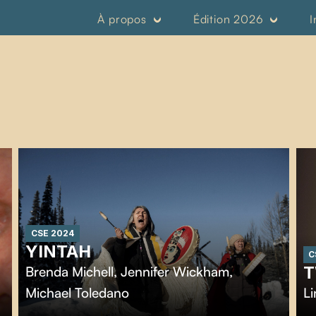
À propos
Édition 2026
I
CSE 2024
YINTAH
C
T
Brenda Michell
,
Jennifer Wickham
,
Michael Toledano
Li