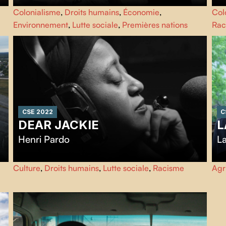
YINTAH, qui signifie "terre" dans la langue Wet'suwet'en,
Aa
Colonialisme
,
Droits humains
,
Économie
,
Col
raconte l'histoire d'une nation autochtone affirmant sa
lan
Environnement
,
Lutte sociale
,
Premières nations
Rac
souveraineté. C'est l'histoire du peuple Wet'suwet'en
pol
réoccupant leur territoire et résistant à la construction de
pe
plusieurs pipelines.
co
inf
CSE 2022
C
DEAR JACKIE
L
Henri Pardo
La
Dear Jackie
se déroule comme une correspondance
Gér
Culture
,
Droits humains
,
Lutte sociale
,
Racisme
Agr
intime avec Jackie Robinson, joueur de baseball devenu
leu
un éminent militant des droits civiques aux États-Unis, en
fo
mettant en contraste les étapes clés de son séjour à
alo
Montréal avec l'expérience réelle de la communauté noire
qu’
révélée dans de puissants moments de vérité.
on