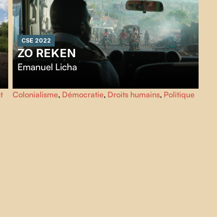
CSE 2022
ZO REKEN
Emanuel Licha
À Port-au-Prince, le 4x4 d’une organisation humanitaire
t
Colonialisme
,
Démocratie
,
Droits humains
,
Politique
est détourné de son usage habituel : ses passager·ère·s
t
haïtien·ne·s l’utilisent maintenant pour y parler de
néocolonialisme et dénoncer les promesses faites par la
communauté internationale qui n’ont pas été tenues, alors
que le peuple crie sa colère.