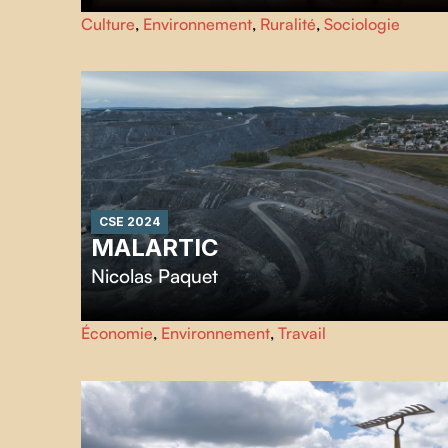
Véritable chasse aux trésors là où commence le monde,
Culture
,
Environnement
,
Ruralité
,
Sociologie
L’aventurine
suit le cinéaste Carlos Ferrand sur une terre
qui le fascine depuis des décennies: la Gaspésie.
CSE 2024
MALARTIC
Nicolas Paquet
Dix ans après l'ouverture de la gigantesque mine d'or à
Économie
,
Environnement
,
Travail
ciel ouvert de Malartic, le miracle économique espéré est
un mirage. La rue principale ne bénéficie pas de
prospérité, sans gain démographique. Le réalisateur
Nicolas Paquet expose un système décisionnel opaque
qui exclu les citoyen·nes.