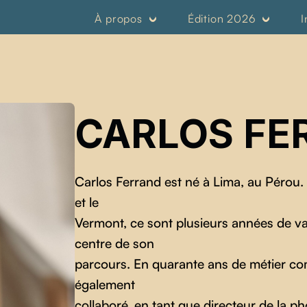
À propos
Édition 2026
I
CARLOS FE
Carlos Ferrand est né à Lima, au Pérou. 
et le
Vermont, ce sont plusieurs années de v
centre de son
parcours. En quarante ans de métier com
également
collaboré, en tant que directeur de la p