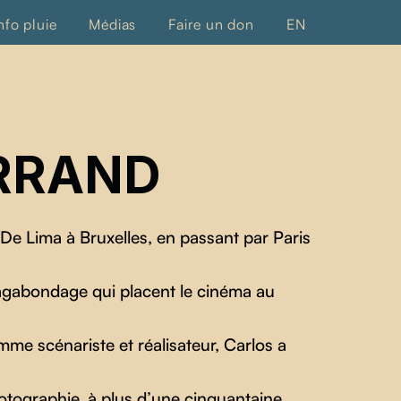
nfo pluie
Médias
Faire un don
EN
RRAND
De Lima à Bruxelles, en passant par Paris
agabondage qui placent le cinéma au
me scénariste et réalisateur, Carlos a
hotographie, à plus d’une cinquantaine