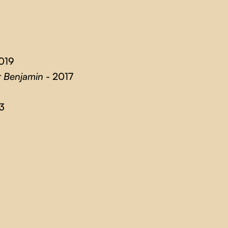
019
r Benjamin
- 2017
3