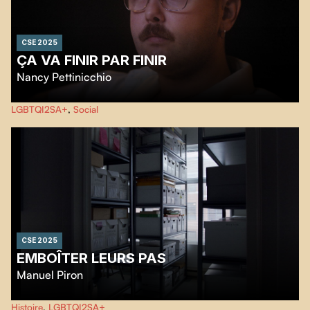
CSE 2025
ÇA VA FINIR PAR FINIR
Nancy Pettinicchio
Designer queer montréalais, Gabriel partage son acceptation du VIH et son
LGBTQI2SA+
,
Social
engagement communautaire dans un regard militant actuel et plein
d'espoir.
CSE 2025
EMBOÎTER LEURS PAS
Manuel Piron
La rencontre de différents donateurs d’un centre d’archives queer nous
Histoire
,
LGBTQI2SA+