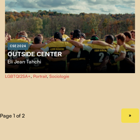
qu’elle n’aurait jamais pu imaginer.
CSE 2024
OUTSIDE CENTER
Eli Jean Tahchi
Après avoir trouvé une communauté dans une équipe de rugby à Munich,
LGBTQI2SA+
,
Portrait
,
Sociologie
Desmond, d'origine jamaïcaine, aborde la vie en embrassant son identité.
NEXT PAGE
»