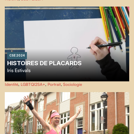
révèle les couleurs et l’histoire de la communauté LGBTQIA2S+
montréalaise.
CSE 2024
HISTOIRES DE PLACARDS
Iris Estivals
On ne fait pas une mais une multitude de sorties de placards. Certaines sont
Identité
,
LGBTQI2SA+
,
Portrait
,
Sociologie
plus difficiles que d'autres.