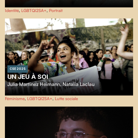
Rencontre intime avec Élise, une femme transgenre vivant aux Îles-de-la-
Identité
,
LGBTQI2SA+
,
Portrait
Madeleine.
CSE 2025
UN JEU À SOI
Julia Martinez Heimann
,
Natalia Laclau
À Buenos Aires, Lorena, Juliana et Luci, footballeuses et féministes, luttent
Féminisme
,
LGBTQI2SA+
,
Lutte sociale
pour leurs rêves et un espace symbolique.