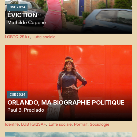
CSE 2024
ÉVICTION
Mathilde Capone
Depuis 2010, Parthenais est devenu le foyer d'une communauté queer à
LGBTQI2SA+
,
Lutte sociale
Montréal. Iels partagent un triplex, créant des souvenirs entre les murs
délabrés. Douze ans plus tard, une famille aisée rachète le bâtiment,
marquant la fin d'une ère due à la gentrification.
CSE 2024
ORLANDO, MA BIOGRAPHIE POLITIQUE
Paul B. Preciado
Virginia Woolf écrit Orlando, le premier roman dans lequel le personnage
Identité
,
LGBTQI2SA+
,
Lutte sociale
,
Portrait
,
Sociologie
principal change de sexe au milieu de l’histoire, en 1928. Un siècle plus tard,
l’écrivain et militant transgenre Paul B. Preciado décide d’envoyer une lettre
filmée à Virginia Woolf : son Orlando est sorti de sa fiction et vit une vie