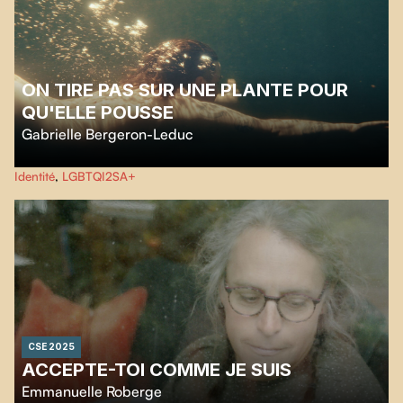
ON TIRE PAS SUR UNE PLANTE POUR
QU'ELLE POUSSE
Gabrielle Bergeron-Leduc
Le temps d'un été en Haute-Gaspésie, Rosie-Roch se confie sur son rapport
Identité
,
LGBTQI2SA+
complexe à son corps et sur le déploiement récent de son identité.
CSE 2025
ACCEPTE-TOI COMME JE SUIS
Emmanuelle Roberge