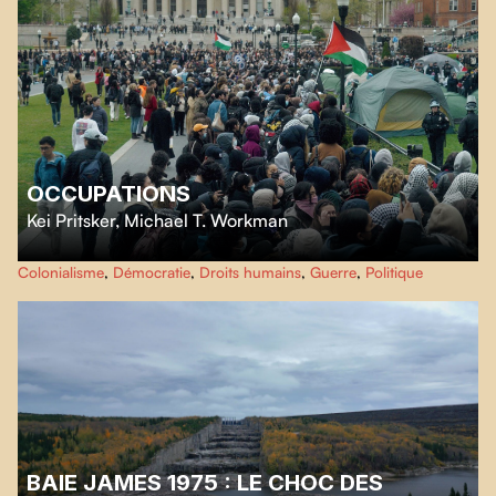
OCCUPATIONS
Kei Pritsker
,
Michael T. Workman
Ce film retrace l’occupation organisée à l'université Columbia, en solidarité
Colonialisme
,
Démocratie
,
Droits humains
,
Guerre
,
Politique
avec Gaza, et la mobilisation étudiante nationale qu'elle a déclenchée.
BAIE JAMES 1975 : LE CHOC DES