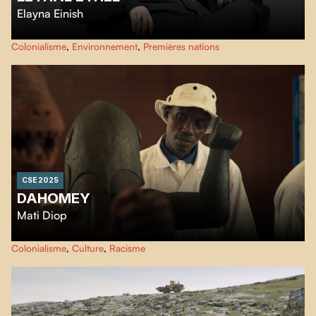
Elayna Einish
Ethel Mortelle
est un documentaire fictif mêlant horreur et humour,
Colonialisme
,
Environnement
,
Premières nations
retraçant l'histoire d'une vampire naskapie qui tue pour protéger sa terre et
sa culture.
CSE 2025
DAHOMEY
Mati Diop
Novembre 2021 : Vingt-six trésors royaux pillés du Dahomey retournent
Colonialisme
,
Culture
,
Racisme
enfin au Bénin, provoquant émotion et débats sur leur absence passée.