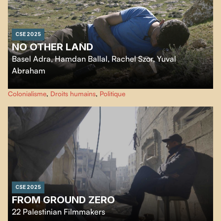
CSE 2025
NO OTHER LAND
Basel Adra
,
Hamdan Ballal
,
Rachel Szor
,
Yuval
Abraham
Réalisé par un collectif de cinéastes palestiniens et israélien.ne.s.
No Other
Colonialisme
,
Droits humains
,
Politique
Land
documente la lutte contre l’apartheid et l’occupation en Cisjordanie.
CSE 2025
FROM GROUND ZERO
22 Palestinian Filmmakers