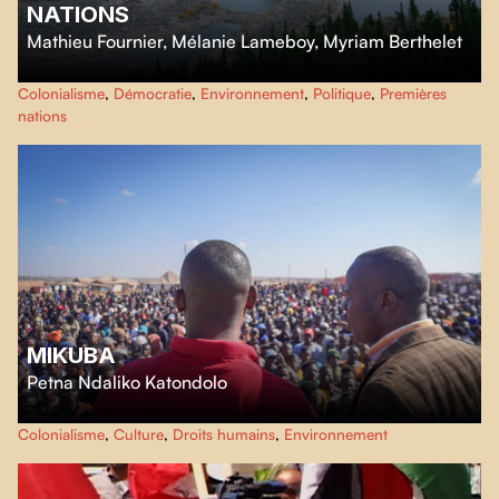
NATIONS
Mathieu Fournier
,
Mélanie Lameboy
,
Myriam Berthelet
Ce film nous ramène à l’origine de deux grandes révolutions : l’expansion
Colonialisme
,
Démocratie
,
Environnement
,
Politique
,
Premières
fulgurante d’Hydro-Québec avec la construction du complexe La Grande,
nations
et l’éveil des nations autochtones du Nord du Québec.
MIKUBA
Petna Ndaliko Katondolo
Mikuba
nous transporte dans les veines de cobalt de Kolwezi, où les
Colonialisme
,
Culture
,
Droits humains
,
Environnement
mineurs artisanaux gardent farouchement leur héritage ancestral.