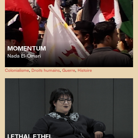
MOMENTUM
Nada El-Omari
Assemblé à partir des archives familiales de la cinéaste, tournées en Égypte
Colonialisme
,
Droits humains
,
Guerre
,
Histoire
et en Palestine en 2000,
Momentum
livre une réflexion sur la mémoire, le
lieu et la douce force persistante des images, même lorsque le monde
décide de passer à autre chose.
LETHAL ETHEL