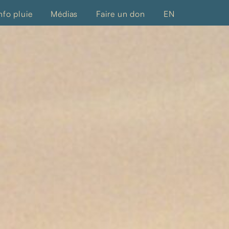
nfo pluie
Médias
Faire un don
EN