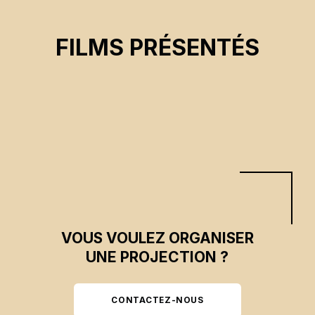
RACINES
FILMS PRÉSENTÉS
Mathieu Bélanger-Landry
CSE 2025
VOUS VOULEZ ORGANISER
UNE PROJECTION ?
CONTACTEZ-NOUS