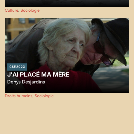
Méditation sur le temps qui passe, le territoire qu'on habite et les liens qui
Culture
,
Sociologie
nous unissent.
CSE 2023
J'AI PLACÉ MA MÈRE
Denys Desjardins
À la manière d’un journal filmé,
J'ai placé ma mère
nous plonge dans
Droits humains
,
Sociologie
l’expérience personnelle du cinéaste et de sa sœur qui veulent s’assurer que
leur mère termine dignement ses jours dans le système des CHSLD.