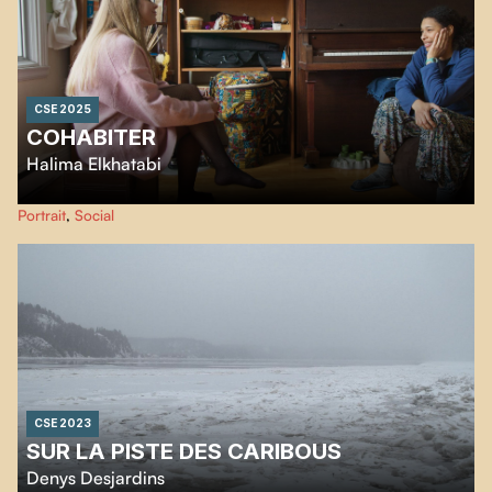
CSE 2025
COHABITER
Halima Elkhatabi
De jeunes gens à la recherche de colocataires se dévoilent dans ce portrait
Portrait
,
Social
attachant d’une génération habituée à sortir toutes les cartes de son
identité.
CSE 2023
SUR LA PISTE DES CARIBOUS
Denys Desjardins