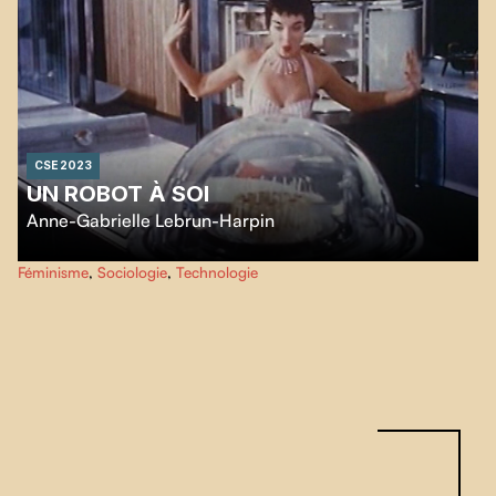
CSE 2023
UN ROBOT À SOI
Anne-Gabrielle Lebrun-Harpin
Par le réemploi de publicités d'électroménagers et d’archives télévisuelles,
Féminisme
,
Sociologie
,
Technologie
cet essai rétrofuturiste féministe interroge les discours capitaliste des années
1940 à 1970 afin d'examiner la relation entre les femmes et les technologies.