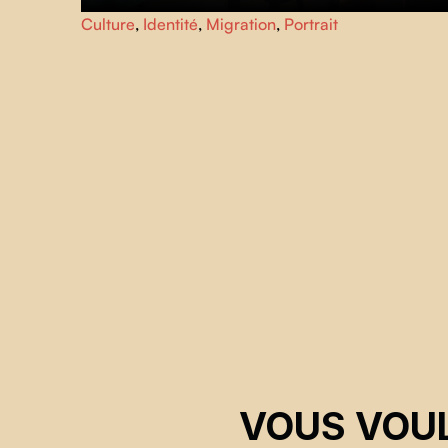
Prenez la route de Terre-Neuve en compagnie de la
Culture
,
Identité
,
Migration
,
Portrait
photographe Ting Ting Chen et de sa muse, Robert Tilley
pour examiner avec eux les notions de mémoire et
d’identité, ainsi que la puissance des liens créatifs.
VOUS VOUL