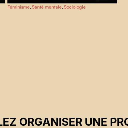
Alors que les consignes relatives à la COVID viennent
Féminisme
,
Santé mentale
,
Sociologie
,
restreindre les interactions humaines,
Millefiore Clarkes
saisit l’occasion de réfléchir sur la nature de l’amour lui-
même
EZ ORGANISER UNE PR