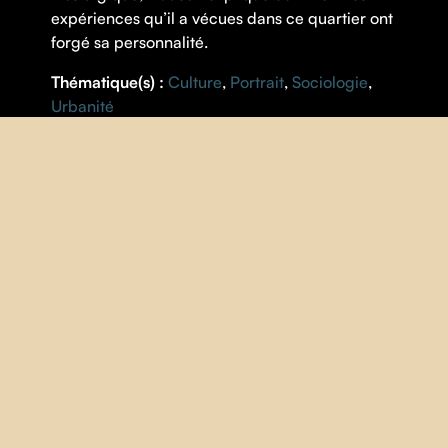
expériences qu’il a vécues dans ce quartier ont
forgé sa personnalité.
Thématique(s) :
Culture
,
Portrait
,
Sociologie
,
Urbanité
FICHE
RÉALISATION |
Ayesha Sheikh
ANNÉE |
2023
PAYS |
Québec
DURÉE |
13 minutes
V.O. |
française
S.-T. |
Anglais