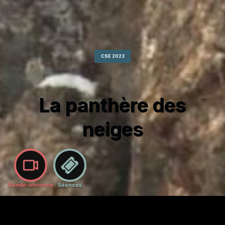
CSE 2023
La panthère des
neiges
Bande-annonce
Séances