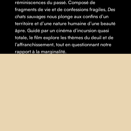
réminiscences du passé. Composé de
fragments de vie et de confessions fragiles,
Des
chats sauvages
nous plonge aux confins d’un
territoire et d’une nature humaine d’une beauté
âpre. Guidé par un cinéma d’incursion quasi
totale, le film explore les thèmes du deuil et de
l’affranchissement, tout en questionnant notre
rapport à la marginalité.
Thématique(s) :
Portrait
,
Sociologie
FICHE
RÉALISATION |
Steve Patry
ANNÉE |
2024
PAYS |
Québec