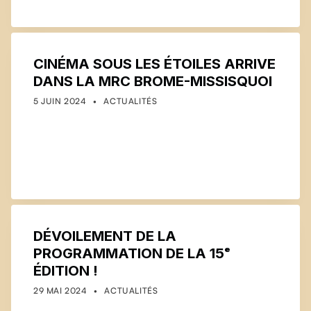
CINÉMA SOUS LES ÉTOILES ARRIVE
DANS LA MRC BROME-MISSISQUOI
POSTED ON:
CATEGORIZED IN:
WRITTEN BY:
COMMUNICATIONS
5 JUIN 2024
ACTUALITÉS
DÉVOILEMENT DE LA
PROGRAMMATION DE LA 15ᵉ
ÉDITION !
POSTED ON:
CATEGORIZED IN:
WRITTEN BY:
COMMUNICATIONS
29 MAI 2024
ACTUALITÉS