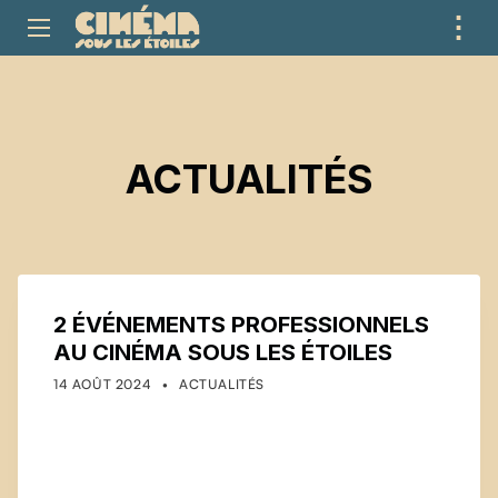
⋮
ME
ACTUALITÉS
2 ÉVÉNEMENTS PROFESSIONNELS
AU CINÉMA SOUS LES ÉTOILES
POSTED ON:
CATEGORIZED IN:
WRITTEN BY:
COMMUNICATIONS
14 AOÛT 2024
ACTUALITÉS