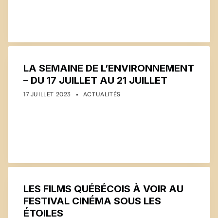
LA SEMAINE DE L’ENVIRONNEMENT
– DU 17 JUILLET AU 21 JUILLET
POSTED ON:
CATEGORIZED IN:
WRITTEN BY:
COMMUNICATIONS
17 JUILLET 2023
ACTUALITÉS
LES FILMS QUÉBÉCOIS À VOIR AU
FESTIVAL CINÉMA SOUS LES
ÉTOILES