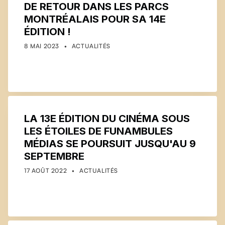
DE RETOUR DANS LES PARCS
MONTRÉALAIS POUR SA 14E
ÉDITION !
POSTED ON:
CATEGORIZED IN:
WRITTEN BY:
COMMUNICATIONS
8 MAI 2023
ACTUALITÉS
LA 13E ÉDITION DU CINÉMA SOUS
LES ÉTOILES DE FUNAMBULES
MÉDIAS SE POURSUIT JUSQU'AU 9
SEPTEMBRE
POSTED ON:
CATEGORIZED IN:
WRITTEN BY:
COMMUNICATIONS
17 AOÛT 2022
ACTUALITÉS