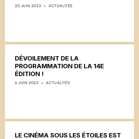
POSTED ON:
CATEGORIZED IN:
WRITTEN BY:
COMMUNICATIONS
20 JUIN 2023
ACTUALITÉS
DÉVOILEMENT DE LA
PROGRAMMATION DE LA 14E
ÉDITION !
POSTED ON:
CATEGORIZED IN:
WRITTEN BY:
COMMUNICATIONS
6 JUIN 2023
ACTUALITÉS
LE CINÉMA SOUS LES ÉTOILES EST