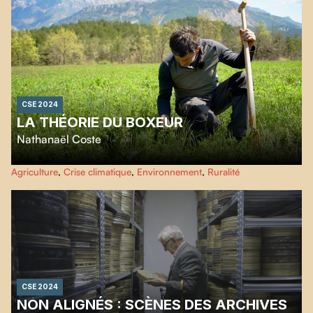
explore poétiquement la transformation de cet environnement, dominé par
la beauté sauvage et les histoires mystérieuses.
CSE 2024
LA THÉORIE DU BOXEUR
Nathanaël Coste
Nathanaël Coste explore la vallée de la Drôme afin de saisir les stratégies
Agriculture
,
Crise climatique
,
Environnement
,
Ruralité
d'adaptation des agriculteurs et agricultrices, tout en interrogeant la
résilience alimentaire de nos régions.
CSE 2024
NON ALIGNÉS : SCÈNES DES ARCHIVES