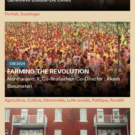
Sans fausse pudeur, un regard direct et honnête sur une jeune femme en
Portrait
,
Sociologie
lutte contre un cancer du sein.
CSE 2024
FARMING THE REVOLUTION
Nishtha Jain
,
X_Co-Réalisateur/Co-Director : Akash
Basumatari
Farming the Revolution nous emmène au cœur des protestations massives
Agriculture
,
Culture
,
Démocratie
,
Lutte sociale
,
Politique
,
Ruralité
qui durent depuis un an contre les lois agricoles injustes du gouvernement
indien. L’équipe du film vit parmi le demi-million d’agriculteurs pour nous
faire vivre la texture quotidienne et l’esprit indomptable de ce mouvement
historique.