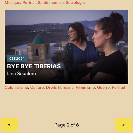
Musique
,
Portrait
,
Santé mentale
,
Sociologie
chambre. Pourtant, derrière son amertume se cache un philosophe plein
d'humour et un artiste oublié. Ce court-métrage explore l'émouvante
relation entre la maladie, l'art et la mémoire.
CSE 2024
BYE BYE TIBERIAS
Lina Soualem
Hiam Abbass a quitté son village palestinien pour réaliser son rêve de
Colonialisme
,
Culture
,
Droits humains
,
Féminisme
,
Guerre
,
Portrait
devenir actrice en Europe, laissant derrière elle sa mère, sa grand-mère et
ses sept sœurs. Trente ans plus tard, sa fille Lina, réalisatrice, retourne avec
elle sur les traces des lieux disparus et des mémoires dispersées de quatre
générations de femmes palestiniennes.
PREVIOUS PAGE
NEXT PAGE
«
»