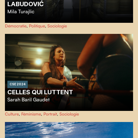
LABUDOVIĆ
Mila Turajlic
Des bobines d'archives serbes révèlent les luttes anti-impérialistes et le
Démocratie
,
Politique
,
Sociologie
mouvement des Non Alignés. Mila Turajlic rencontre le cinéaste Stevan
Labudovic pour dévoiler ces images oubliées et leur impact politique
mondial.
CSE 2024
CELLES QUI LUTTENT
Sarah Baril Gaudet
Celles qui luttent
dresse le portrait intimiste d’Azaelle, Loue O’Farrell et
Culture
,
Féminisme
,
Portrait
,
Sociologie
LuFisto, trois guerrières du ring pour qui la lutte est à la fois un amour
passionnel et un exutoire des injustices du quotidien.