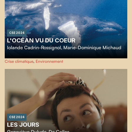
CSE 2024
L'OCÉAN VU DU COEUR
Iolande Cadrin-Rossignol
,
Marie-Dominique Michaud
Autrefois perçu comme infini et immuable, l’Océan subit désormais l’impact
Crise climatique
,
Environnement
alarmant de nos actions sur sa biodiversité et sa température.
L’Océan vu du
cœur
met en lumière sa fragilité et sa remarquable faculté de régénération,
tout en soulignant l'importance cruciale de sa préservation.
CSE 2024
LES JOURS
Geneviève Dulude-De Celles