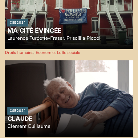
CSE 2024
MA CITÉ ÉVINCÉE
Laurence Turcotte-Fraser
,
Priscillia Piccoli
Film choral et intimiste,
Ma cité évincée
donne la parole à celles et ceux qui
Droits humains
,
Économie
,
Lutte sociale
vivent les contrecoups de la spéculation immobilière à Montréal, durant une
crise du logement sans précédent.
CSE 2024
CLAUDE
Clément Guillaume
Claude, octogénaire, trouve son quotidien ennuyeux dans sa petite