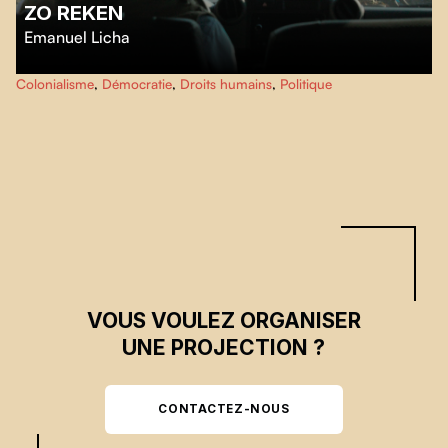
ZO REKEN
Emanuel Licha
À Port-au-Prince, le 4x4 d’une organisation humanitaire est détourné de
Colonialisme
,
Démocratie
,
Droits humains
,
Politique
son usage habituel : ses passager·ère·s haïtien·ne·s l’utilisent maintenant
pour y parler de néocolonialisme et dénoncer les promesses faites par la
communauté internationale qui n’ont pas été tenues, alors que le peuple
crie sa colère.
VOUS VOULEZ ORGANISER
UNE PROJECTION ?
CONTACTEZ-NOUS