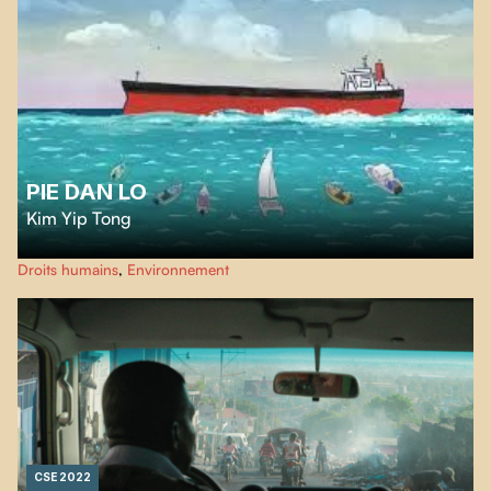
PIE DAN LO
Kim Yip Tong
Le 25 juillet 2020, le vraquier MV Wakashio s’échoue sur le récif de la côte
Droits humains
,
Environnement
Est de l'île Maurice. Douze jours plus tard, le pétrole se déverse, provoquant
la pire catastrophe écologique jamais survenue dans la région.
CSE 2022