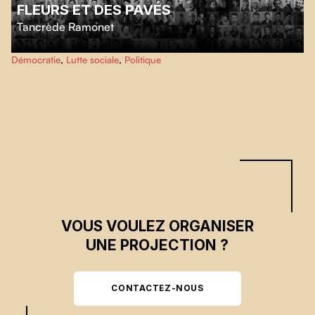
FLEURS ET DES PAVÉS
Tancrède Ramonet
Au sortir de la 2e Guerre Mondiale, l’anarchisme connaît un gigantesque
Démocratie
,
Lutte sociale
,
Politique
reflux. Mais, petit à petit, dans le cœur de la Guerre Froide, de plus en plus
de révolutionnaires se tournent vers l’anarchisme et contribuent à lui
donner un nouvel écho.
VOUS VOULEZ ORGANISER
UNE PROJECTION ?
CONTACTEZ-NOUS