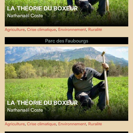
LA THÉORIE DU BOXEUR
Nathanaël Coste
Nathanaël Coste explore la vallée de la Drôme afin de saisir les stratégies
Agriculture
,
Crise climatique
,
Environnement
,
Ruralité
d'adaptation des agriculteurs et agricultrices, tout en interrogeant la
résilience alimentaire de nos régions.
Parc des Faubourgs
LA THÉORIE DU BOXEUR
Nathanaël Coste
Nathanaël Coste explore la vallée de la Drôme afin de saisir les stratégies
Agriculture
,
Crise climatique
,
Environnement
,
Ruralité
d'adaptation des agriculteurs et agricultrices, tout en interrogeant la
résilience alimentaire de nos régions.