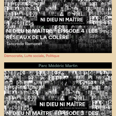
NI DIEU NI MAÎTRE – ÉPISODE 4 : LES
RÉSEAUX DE LA COLÈRE
Tancrède Ramonet
Dans la suite de la Guerre froide, où les puissances impériales rivalisèrent de
Démocratie
,
Lutte sociale
,
Politique
violence, le principal péril de l'anarchisme n’était plus de disparaître. Il était
de s'aliéner. Mais, au cœur des grandes mobilisations sociales, l'anarchisme
Parc Médéric Martin
est toujours présent, sans toujours dire son nom, et relance pour un tour au
moins la grande roue de notre histoire.
NI DIEU NI MAÎTRE – ÉPISODE 3 : DES