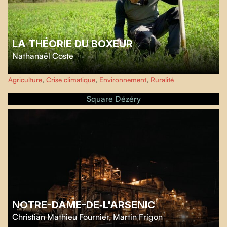
LA THÉORIE DU BOXEUR
Nathanaël Coste
Nathanaël Coste explore la vallée de la Drôme afin de saisir les stratégies
Agriculture
,
Crise climatique
,
Environnement
,
Ruralité
d'adaptation des agriculteurs et agricultrices, tout en interrogeant la
résilience alimentaire de nos régions.
Square Dézéry
NOTRE-DAME-DE‑L'ARSENIC
Christian Mathieu Fournier
,
Martin Frigon