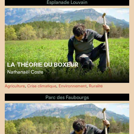
Esplanade Louvain
LA THÉORIE DU BOXEUR
Nathanaël Coste
Nathanaël Coste explore la vallée de la Drôme afin de saisir les stratégies
Agriculture
,
Crise climatique
,
Environnement
,
Ruralité
d'adaptation des agriculteurs et agricultrices, tout en interrogeant la
résilience alimentaire de nos régions.
Parc des Faubourgs