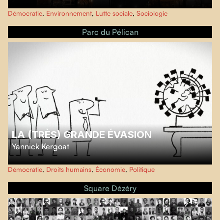
Plongez au cœur de la mouvance sociale inédite dont Rouyn-Noranda a été
Démocratie
,
Environnement
,
Lutte sociale
,
Sociologie
le théâtre en 2022 à la suite des révélations de la santé publique sur les taux
anormalement élevés d’arsenic dans l'air.
Parc du Pélican
LA (TRÈS) GRANDE ÉVASION
Yannick Kergoat
Avec rigueur, et une certaine dose d'humour,
La (très) grande évasion
Démocratie
,
Droits humains
,
Économie
,
Politique
explique les mécanismes des paradis fiscaux et démontre comment l’évasion
fiscale, un rouage essentiel du système néolibéral, accélère la croissance des
Square Dézéry
inégalités économiques.