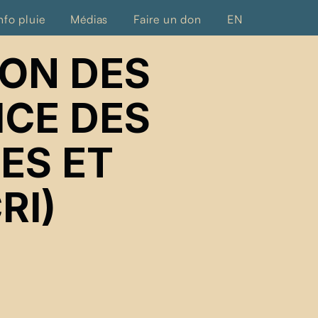
nfo pluie
Médias
Faire un don
EN
ION DES
ICE DES
ES ET
RI)