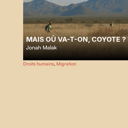
MAIS OÙ VA-T-ON, COYOTE ?
Jonah Malak
Depuis douze ans, Marisela et Ely organisent, avec leur
Droits humains
,
Migration
groupe de bénévoles, les
Águilas del Desierto
, des
missions de recherche et de sauvetage dans le désert
américano-mexicain.