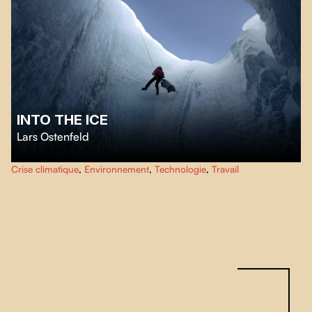
INTO THE ICE
Lars Ostenfeld
Dans la calotte glaciaire du Groenland, nous pouvons voir notre avenir.
Into
Crise climatique
,
Environnement
,
Technologie
,
Travail
the Ice
suit trois glaciologues dans leur expédition à l'intérieur des glaces
du Groenland, alors que la science rencontre des images à couper le souffle.