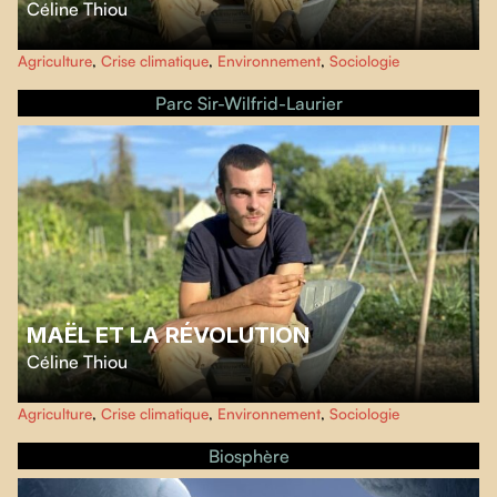
Céline Thiou
À 17 ans, Maël, passionné des 24h du Mans, surprend en s'engageant pour
Agriculture
,
Crise climatique
,
Environnement
,
Sociologie
l'environnement. Élève en lycée agricole, il développe une conscience
politique singulière, malgré l'opposition de ses camarades.
Parc Sir-Wilfrid-Laurier
MAËL ET LA RÉVOLUTION
Céline Thiou
À 17 ans, Maël, passionné des 24h du Mans, surprend en s'engageant pour
Agriculture
,
Crise climatique
,
Environnement
,
Sociologie
l'environnement. Élève en lycée agricole, il développe une conscience
politique singulière, malgré l'opposition de ses camarades.
Biosphère