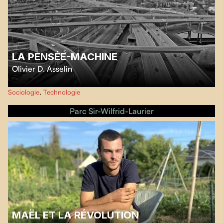
LA PENSÉE-MACHINE
Olivier D. Asselin
Essai documentaire portant sur l’envahissement des machines dans nos vies
Sociologie
,
Technologie
et sur la « guerre culturelle » qui en découle.
Parc Sir-Wilfrid-Laurier
MAËL ET LA RÉVOLUTION