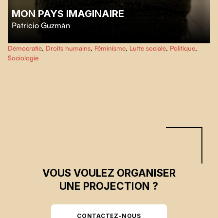
MON PAYS IMAGINAIRE
Patricio Guzmàn
Octobre 2019, une révolution inattendue, une explosion sociale. Le Chili
Démocratie
,
Droits humains
,
Féminisme
,
Lutte sociale
,
Politique
,
avait retrouvé sa mémoire. L’événement que j’attendais depuis mes luttes
Sociologie
étudiantes de 1973 se concrétisait enfin.
VOUS VOULEZ ORGANISER
UNE PROJECTION ?
CONTACTEZ-NOUS