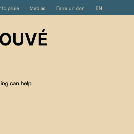
nfo pluie
Médias
Faire un don
EN
ROUVÉ
ing can help.