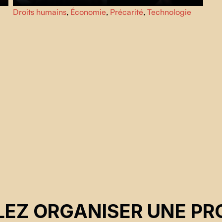
Des millions de gens à travers le monde trouvent du
Droits humains
,
Économie
,
Précarité
,
Technologie
a
travail à la tâche en ligne. Les conditions de travail sont
souvent dangereuses et injustes.
The Gig Is Up
nous fait
prendre conscience que la magie de la technologie que
l’on essaye de nous vendre n’est peut-être qu’une
illusion.
EZ ORGANISER UNE PR