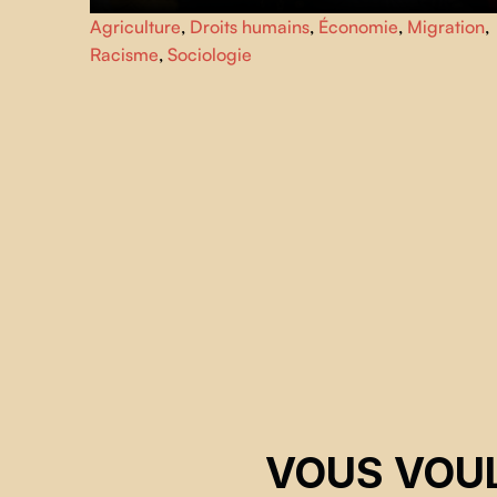
Resources
s’intéresse aux conditions d’existence
Agriculture
,
Droits humains
,
Économie
,
Migration
,
d’humains, d’animaux et de végétaux liés entre eux par l
Racisme
,
Sociologie
chaîne d’abattage et de transformation de viande. En
suivant différents acteurs captés par cette chaîne, le film
observe un état de précarité partagé au-delà des
frontières de l’espèce.
VOUS VOUL