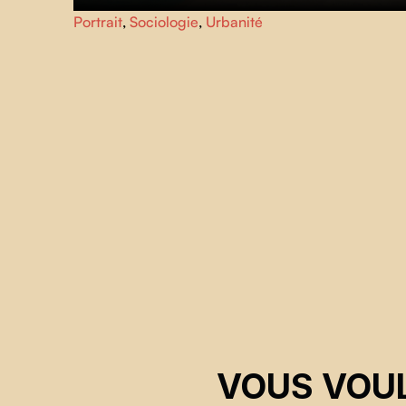
Regroupement disparate de millions d’existences
Portrait
,
Sociologie
,
Urbanité
urbanisées, les villes sont aussi le théâtre de nos rêves et
de nos préoccupations les plus intimes.
VOUS VOUL