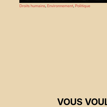
Elle se dresse comme une déesse des déchets
Droits humains
,
Environnement
,
Politique
technologiques, entourée de montagnes de plastique et
de métaux rares — un appel furieux à assumer le
capitalisme, le colonialisme et la destruction
environnementale en Afrique.
VOUS VOUL