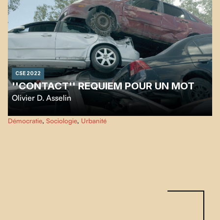
CSE 2022
''CONTACT'' REQUIEM POUR UN MOT
Olivier D. Asselin
Investigation sur la transformation du langage issue de la COVID-19. Les
Démocratie
,
Sociologie
,
Urbanité
interrelations sociales qui sont complètement bouleversées aujourd’hui,
laissent place à une réinterprétation de certains termes qui portent tout à
coup une valeur mortifère.