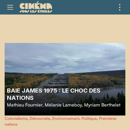
⋮
ME
BAIE JAMES 1975 : LE CHOC DES
NATIONS
Mathieu Fournier
,
Mélanie Lameboy
,
Myriam Berthelet
Ce film nous ramène à l’origine de deux grandes révolutions : l’expansion
Colonialisme
,
Démocratie
,
Environnement
,
Politique
,
Premières
fulgurante d’Hydro-Québec avec la construction du complexe La Grande,
nations
et l’éveil des nations autochtones du Nord du Québec.