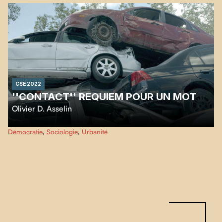
CSE 2022
''CONTACT'' REQUIEM POUR UN MOT
Olivier D. Asselin
Investigation sur la transformation du langage issue de la COVID-19. Les
Démocratie
,
Sociologie
,
Urbanité
interrelations sociales qui sont complètement bouleversées aujourd’hui,
laissent place à une réinterprétation de certains termes qui portent tout à
coup une valeur mortifère.