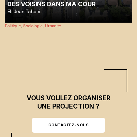
DES VOISINS DANS MA COUR
Eli Jean Tahchi
Entre Parc-Extension et la ville de Mont-Royal, une cicatrice dans l'espace
Politique
,
Sociologie
,
Urbanité
crée une étrange dichotomie entre deux voisinages.
VOUS VOULEZ ORGANISER
UNE PROJECTION ?
CONTACTEZ-NOUS