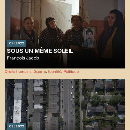
CSE 2022
SOUS UN MÊME SOLEIL
François Jacob
Malgré le cessez-le-feu de 1994, il n’y a toujours pas de vraie paix entre
Droits humains
,
Guerre
,
Identité
,
Politique
l’Arménie et l’Azerbaïdjan qui continuent de se disputer âprement la région
montagneuse du Nagorny Karabakh.
Sous un même soleil
prête une
oreille attentive aux habitant·e·s de la région.
CSE 2022