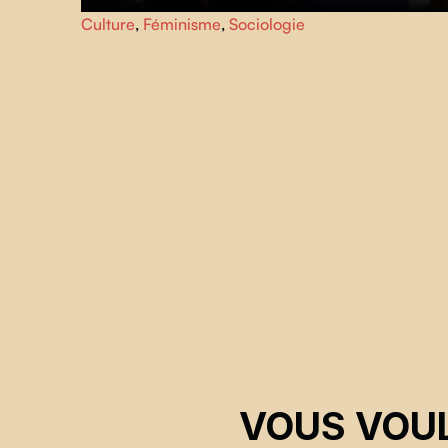
Les films Super 8 pris par l'écrivaine
Annie Ernaux
entre
Culture
,
Féminisme
,
Sociologie
1972 et 1981 sont des archives familiales, mais aussi le
témoignage d’une classe sociale dans la décennie qui sui
1968.
VOUS VOUL