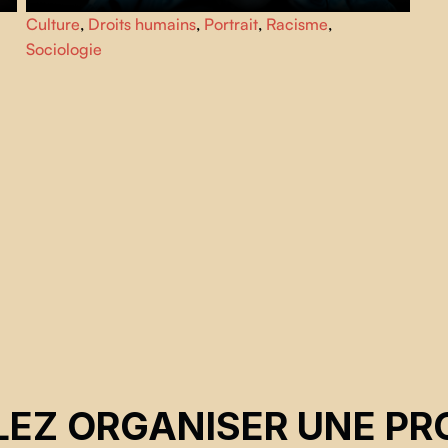
Paradoxe, dresse le portrait d'un être d’intensité et de
Culture
,
Droits humains
,
Portrait
,
Racisme
,
douceur. Alors qu’elle entame l’hormonothérapie
Sociologie
féminisante, Laure apprend à apprivoiser les changements
corporels, émotionnels et identitaires qui la traversent.
EZ ORGANISER UNE PR