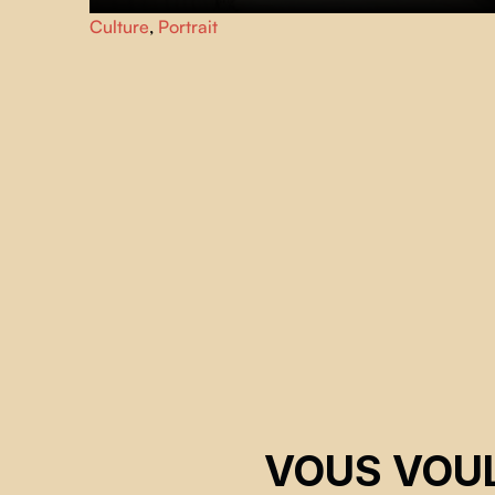
Julien De Garie, passionné de sérigraphie et enseignant,
Culture
,
Portrait
explore les liens entre création, enseignement et son
statut d'artiste.
VOUS VOUL