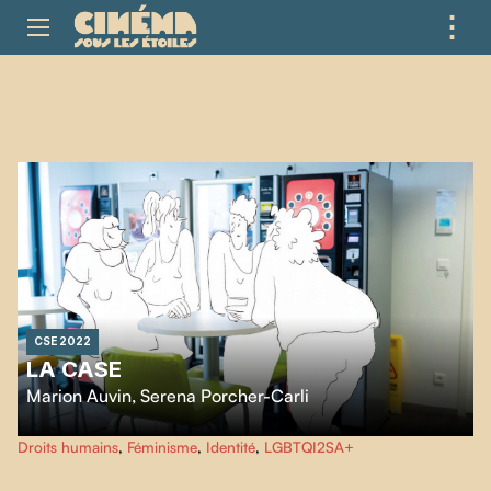
⋮
ME
CSE 2022
LA CASE
Marion Auvin
,
Serena Porcher-Carli
Pour les lesbiennes, le coming-out a des effets parfois surprenants, surtout
Droits humains
,
Féminisme
,
Identité
,
LGBTQI2SA+
dans le milieu professionnel.