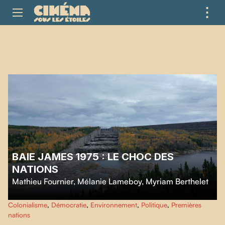
⋮
ME
BAIE JAMES 1975 : LE CHOC DES
NATIONS
Mathieu Fournier
,
Mélanie Lameboy
,
Myriam Berthelet
Ce film nous ramène à l’origine de deux grandes révolutions : l’expansion
Colonialisme
,
Démocratie
,
Environnement
,
Politique
,
Premières
fulgurante d’Hydro-Québec avec la construction du complexe La Grande,
nations
et l’éveil des nations autochtones du Nord du Québec.