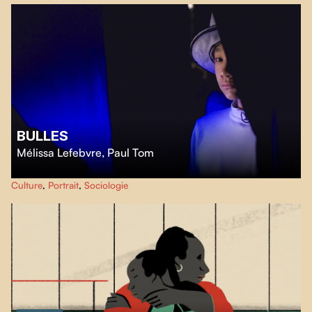
BULLES
Mélissa Lefebvre
,
Paul Tom
Bulles
donne la parole à des adolescent.e.s autistes qui nous invitent dans
Culture
,
Portrait
,
Sociologie
leurs mondes imaginaires.