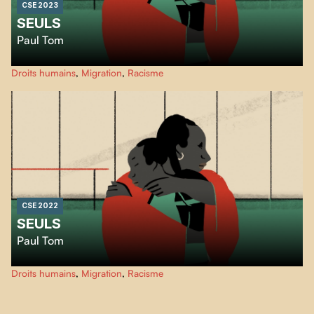
CSE 2023
SEULS
Paul Tom
Chaque année, plus de 400 enfants arrivent seul·e·s, à la frontière
Droits humains
,
Migration
,
Racisme
canadienne, pour demander le statut de réfugié·e. Craignant pour leur vie,
Afshin, Alain et Patricia ont quitté leur pays, sans leurs parents, alors qu’ils
et elle n’étaient que des enfants, avec l’espoir d’une vie meilleure au
Canada.
CSE 2022
SEULS
Paul Tom
Chaque année, plus de 400 enfants arrivent seul·e·s, à la frontière
Droits humains
,
Migration
,
Racisme
canadienne, pour demander le statut de réfugié·e. Craignant pour leur vie,
Afshin, Alain et Patricia ont quitté leur pays, sans leurs parents, alors qu’ils
et elle n’étaient que des enfants, avec l’espoir d’une vie meilleure au