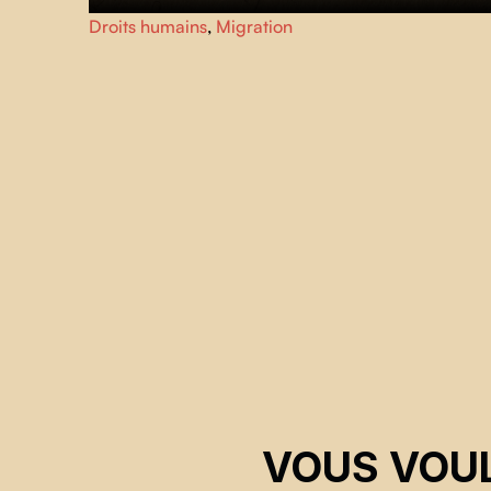
Depuis douze ans, Marisela et Ely organisent, avec leur
Droits humains
,
Migration
groupe de bénévoles, les
Águilas del Desierto
, des
missions de recherche et de sauvetage dans le désert
américano-mexicain.
VOUS VOUL