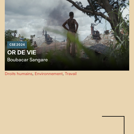
CSE 2024
OR DE VIE
Boubacar Sangare
Au Burkina Faso, dans le site d’orpaillage de Bantara, Rasmané, 16 ans,
Droits humains
,
Environnement
,
Travail
descend à plus de 100 mètres de profondeur dans des mines artisanales
pour extraire de l’or. Angoissé par les accidents, tiraillé par les doutes de ses
parents, Rasmané trace son chemin dans ce monde d’adulte féroce dans
l’espoir de s’émanciper et s’offrir une vie meilleure.