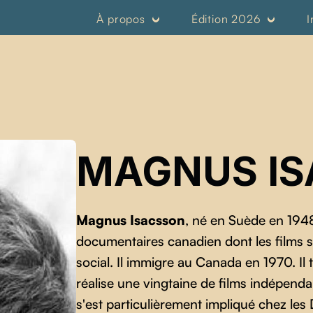
À propos
Édition 2026
I
MAGNUS I
Magnus Isacsson
, né en Suède en 1948
documentaires canadien dont les films son
social. Il immigre au Canada en 1970. Il 
réalise une vingtaine de films indépend
s'est particulièrement impliqué chez l