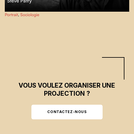
Steve Patry
Entouré d’une forêt d’épinettes et de carcasses de ferraille, Martin,
Portrait
,
Sociologie
indomptable solitaire, se rafistole une nouvelle existence en compagnie de
sa meute de chats.
VOUS VOULEZ ORGANISER UNE
PROJECTION ?
CONTACTEZ-NOUS