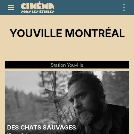
⋮
ME
YOUVILLE MONTRÉAL
Station Youville
DES CHATS SAUVAGES