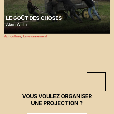
LE GOÛT DES CHOSES
Alain Wirth
Depuis 3 ans, Pierre-Gilles et Antoine cultivent de manière entièrement
Agriculture
,
Environnement
naturelle leurs légumes. Un défi quotidien que seule la résilience permet de
surpasser.
VOUS VOULEZ ORGANISER
UNE PROJECTION ?