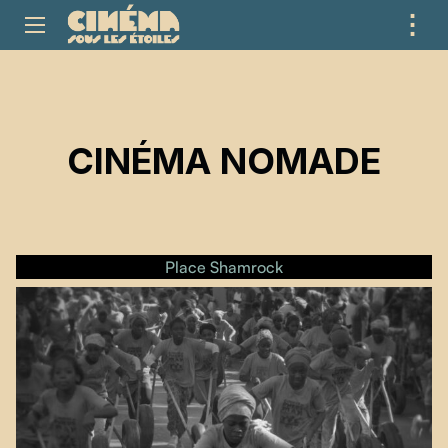
⋮
ME
CINÉMA NOMADE
Place Shamrock