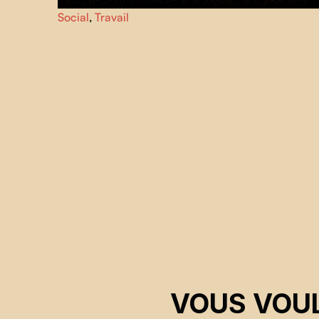
Découvrez des solutions inspirantes de coopératives de
Social
,
Travail
travail pour faire face aux enjeux actuels dans le
documentaire
(R)évolution - le travail est humain
.
VOUS VOUL