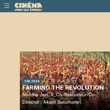
CSE 2024
FARMING THE REVOLUTION
Nishtha Jain
,
X_Co-Réalisateur/Co-
Director : Akash Basumatari