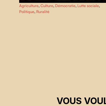
Farming the Revolution nous emmène au cœur des
Agriculture
,
Culture
,
Démocratie
,
Lutte sociale
,
protestations massives qui durent depuis un an contre les
Politique
,
Ruralité
lois agricoles injustes du gouvernement indien. L’équipe
du film vit parmi le demi-million d’agriculteurs pour nous
faire vivre la texture quotidienne et l’esprit indomptable d
ce mouvement historique.
VOUS VOUL