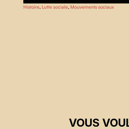
Le film retrace l'histoire oubliée de la Jeunesse Ouvrière
Histoire
,
Lutte sociale
,
Mouvements sociaux
Catholique, mouvement social ancré dans les quartiers
populaires du Québec dès 1930 et explore son rôle dans
les luttes qui ont modelé le Québec au 20e siècle.
VOUS VOUL