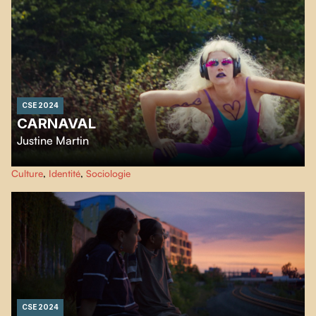
CSE 2024
CARNAVAL
Justine Martin
Une fois par année, des gens issus de différentes communautés
Culture
,
Identité
,
Sociologie
marginalisées se rassemblent en forêt pour un bref séjour. À l’abri des
regards, ils y approfondissent l’art du cirque pour faire de cette discipline un
seul et même mode d’expression.
CSE 2024