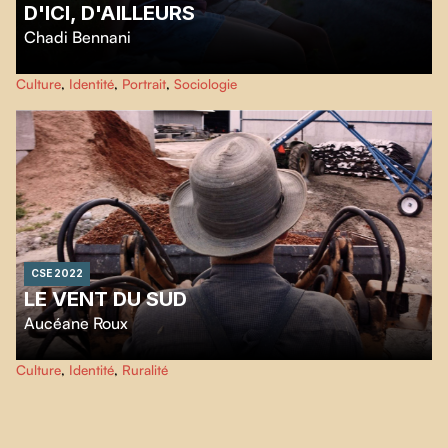
D'ICI, D'AILLEURS
Chadi Bennani
Au début de l'été de leurs 16 ans, Adam, Ana et Dahlia se retournent vers
Culture
,
Identité
,
Portrait
,
Sociologie
famille et ami·e·s afin de questionner leurs héritages culturels.
CSE 2022
LE VENT DU SUD
Aucéane Roux
Au Canada, le village de Val Gagné fait face à l’exode rural. La vie semble s’y
Culture
,
Identité
,
Ruralité
dissoudre, l’avenir est incertain. Mais ces villageois.es franco-ontarien·ne·s
se voient surprendre par un vent de renouveau. Un vent qui viendra leur
redonner espoir.