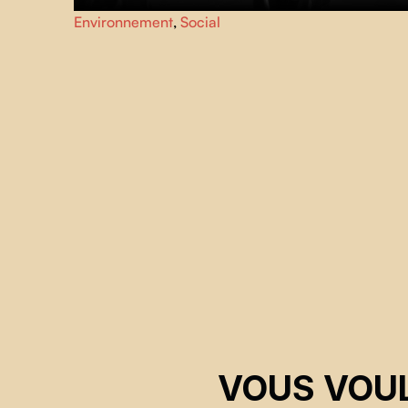
Un vieux pneu concourt à l’historique course de pneus d
Environnement
,
Social
Mayotte où se croisent les destins de deux femmes, sous
un soleil de plomb.
VOUS VOUL