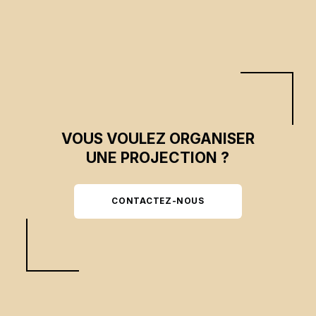
forêt, tous·tes ont en commun d’être victorieux·ses dans leur lutte.
VOUS VOULEZ ORGANISER
UNE PROJECTION ?
CONTACTEZ-NOUS