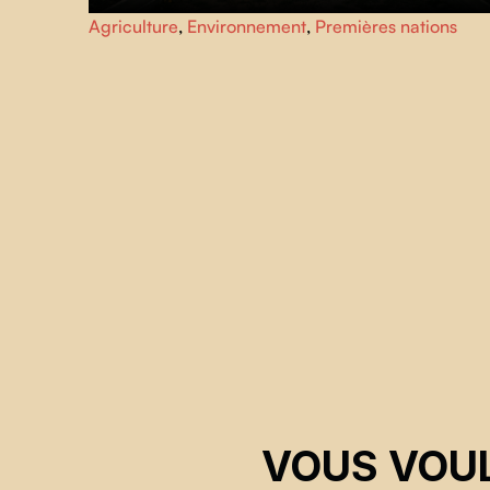
Preston et Adam cultivent sous un dôme géodésique
Agriculture
,
Environnement
,
Premières nations
malgré les rigueurs du climat nordique, offrant leurs
récoltes à leur communauté et transmettant un savoir-fair
essentiel vers l'autosuffisance alimentaire.
VOUS VOUL