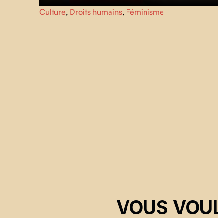
Breaking Social explore les possibilités de surmonter
Culture
,
Droits humains
,
Féminisme
l'injustice et la corruption. Ce film vise à réimaginer les
éléments constitutifs de nos sociétés et à enflammer
l'espoir qui vit en chacun de nous.
VOUS VOUL